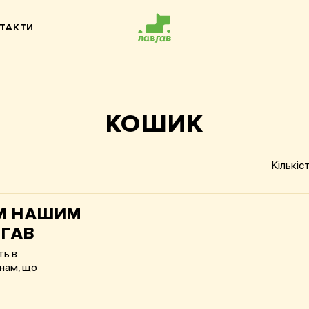
ТАКТИ
КОШИК
Кількіс
М НАШИМ
ВГАВ
ть в
инам, що