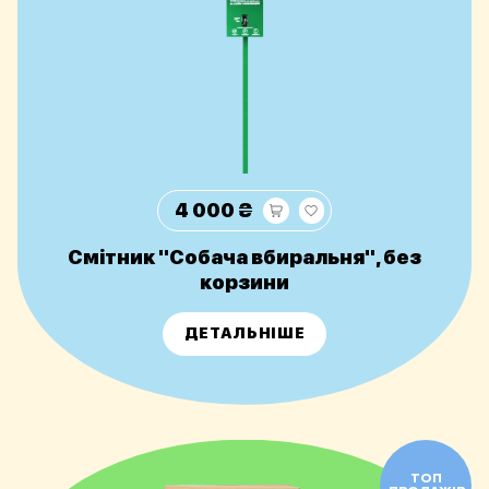
4 000 ₴
Смітник "Собача вбиральня", без
корзини
ДЕТАЛЬНІШЕ
ТОП